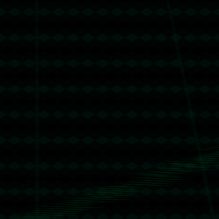
帖子好乱！https://www.2kdy.com
2K电影
@回复
2025-10-28 01:44:14
内容很有深度！https://www.2kdy.com
2K影视
@回复
2025-10-28 13:50:15
强，我和我的小伙伴们都惊呆了！
https://www.2kdy.com
2K电影网
@回复
2025-10-28 13:50:16
在哪里跌倒，就在那里多爬一会儿！
https://www.2kdy.com
2K影院
@回复