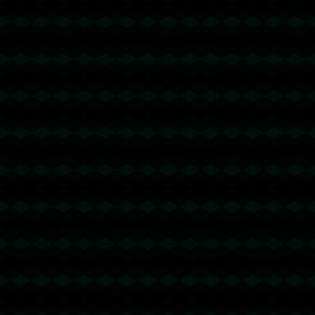
2K影院
@回复
2025-10-27 00:01:53
青春不在了，青春痘还在！
https://www.2kdy.com
2K电影网
@回复
2025-10-27 01:15:14
怪事年年有，今年特别多！
https://www.2kdy.com
2K影院
@回复
2025-10-27 01:15:53
青春不在了，青春痘还在！
https://www.2kdy.com
2K电影网
@回复
2025-10-27 01:15:53