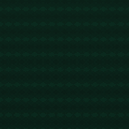
2K影视
@回复
2025-10-17 07:15:13
有内涵！https://www.2kdy.com
2K电影网
@回复
2025-10-17 13:52:40
楼主练了葵花宝典吧？
https://www.2kdy.com
2K电影网
@回复
2025-10-17 13:52:58
突然觉得楼主说的很有道理，赞一个！
https://www.2kdy.com
2K电影网
@回复
2025-10-17 13:53:14
经典，收藏了！https://www.2kdy.com