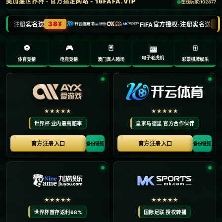
**前言：**
随着亚冠小组赛的推进，鲁能泰山正处于关键时刻。
两种合适的情况可以帮助他们顺利晋级。然而，与此
同时，鲁能不仅需要自身表现优异，还需“祈求”浦项制
铁在比赛中保持竞争精神，不放水。这篇文章将带您
深入探讨鲁能如何通过缜密的策略和一点运气实现在
本次比赛中的逆袭。
**鲁能的两种晋级方式**
**1. 全力以赴，自力更生**
鲁能泰山需要在剩余比赛中全力争胜，争取直接抢得
足够的积分晋级。这一策略要求球员们在场上保持高