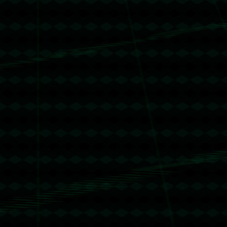
2025-10-28 01:43:25
好好学习楼主的帖子！
https://www.2kdy.com
2K电影
@回复
2025-10-28 01:43:25
没人理我，好伤心啊！
https://www.2kdy.com
2K电影网
@回复
2025-10-28 01:43:41
这位作者的文笔极其出色，用词精准、贴
切，能够形象地传达出他的思想和情感。
https://www.2kdy.com
2K电影
@回复
2025-10-28 01:43:55