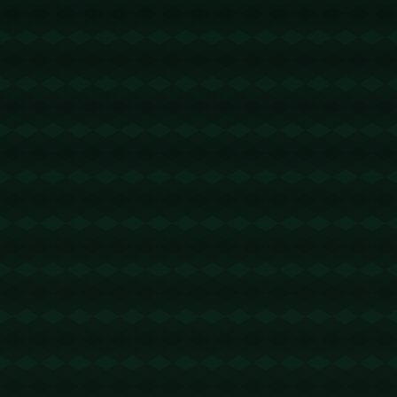
鲁能出线分析：两种情况可晋级祈求浦项不放水.
15050
2025 / 09 / 26