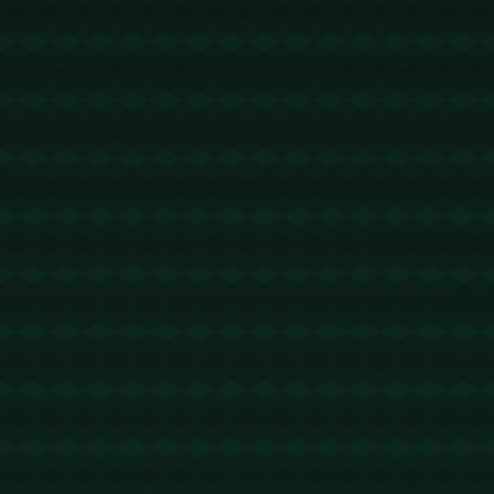
问鼎娱乐：记者：巴萨球员们周四晚聚餐，庆祝晋级国王杯决
赛.
14625
2025 / 09 / 24
发表评论