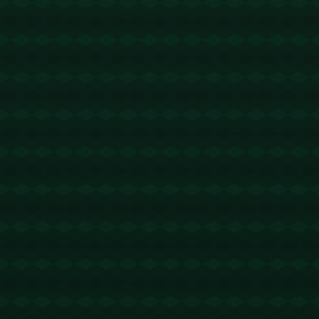
2K电影
@回复
2025-10-17 13:54:44
赞一个！https://www.2kdy.com
2K电影网
@回复
2025-10-18 02:55:33
楼主很有经验啊！https://www.2kdy.com
2K电影网
@回复
2025-10-18 02:55:36
对牛弹琴的人越来越多了！
https://www.2kdy.com
2K影院
@回复
2025-10-18 02:55:40
赞一个！https://www.2kdy.com