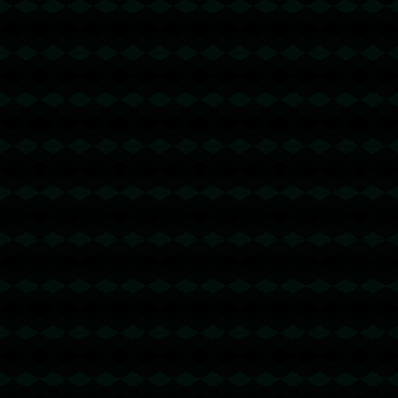
我对楼主的敬仰犹如滔滔江水绵延不绝！
https://www.2kdy.com
2K电影
@回复
2025-10-26 12:38:39
最近压力山大啊！https://www.2kdy.com
2K影院
@回复
2025-10-27 00:01:48
看帖不回帖都是耍流氓！
https://www.2kdy.com
2K电影网
@回复
2025-10-27 00:01:50
这么好的帖子，应该加精华！
https://www.2kdy.com