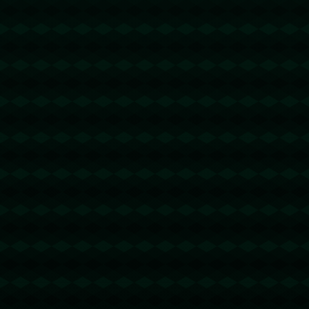
有品位！https://www.2kdy.com
2K电影
@回复
2025-10-23 21:29:47
不灌水就活不下去了啊！
https://www.2kdy.com
2K电影网
@回复
2025-10-23 21:30:08
支持楼上的！https://www.2kdy.com
2K影院
@回复
2025-10-23 21:31:57
怎么我回帖都没人理我呢？
https://www.2kdy.com
2K电影网
@回复