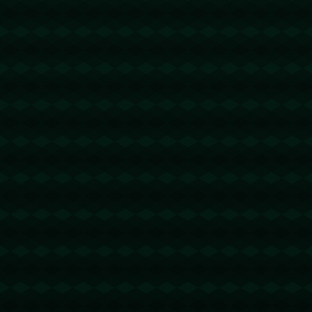
https://www.2kdy.com
2K电影网
@回复
2025-10-22 20:13:42
楼主英明！https://www.2kdy.com
2K电影网
@回复
2025-10-23 08:48:22
不是惊喜，是惊吓！https://www.2kdy.com
2K电影网
@回复
2025-10-23 08:48:55
楼上的别说的那么悲观好吧！
https://www.2kdy.com
2K电影网
@回复
2025-10-23 08:48:56
不是惊喜，是惊吓！https://www.2kdy.com