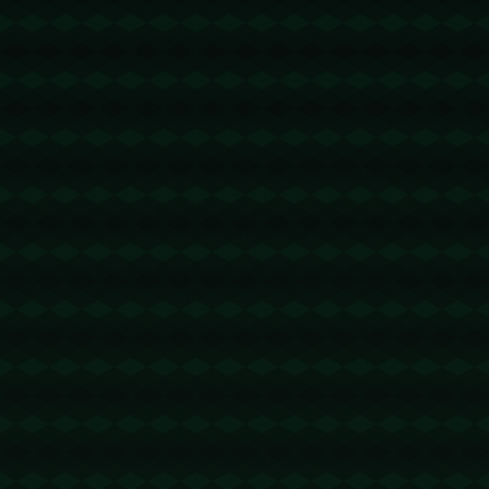
上，鲁能在赛季中所积累的经验和实力本就有一定的
优势，只要浦项不“放水”，他们的出线希望仍然很大。
**浦项制铁的态度影响**
现实中，浦项制铁的态度将直接影响到鲁能的出线前
景。过去的比赛表明，浦项制铁在比赛中往往表现出
强烈的竞技精神，这对于鲁能来说是一个潜在利好消
息。如果浦项在对阵其它小组对手时全力争胜，无疑
能够给鲁能创造更大的便利。
**历史案例：不可忽视的教训**问鼎娱乐
历史上类似情形并不在少数。例如，在2018年，某支
球队在面临类似的晋级难题时，通过自身的全力争