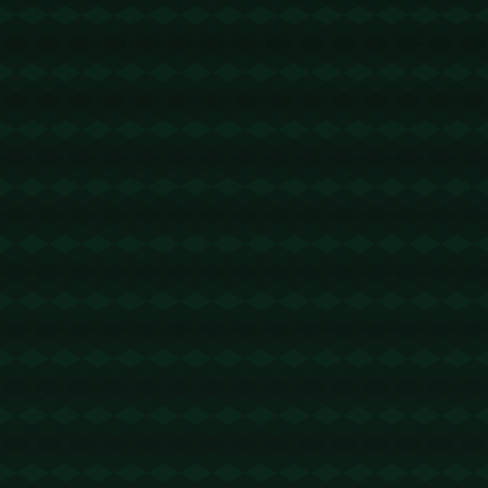
郑钦文保八仅剩一位对手！迈阿密夺冠有望升第六，下轮又是
复仇局.
15217
2025 / 09 / 25