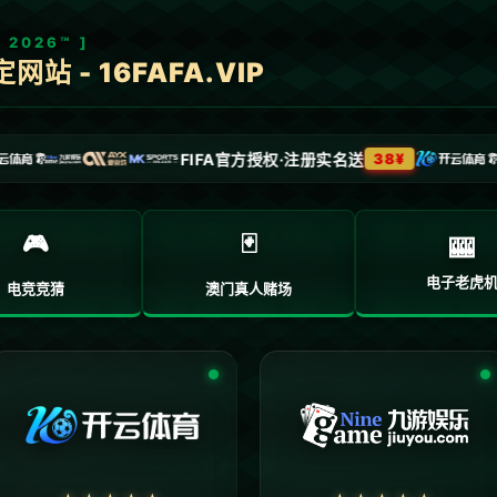
法甲
英超
英超
足球
足球
法甲
1-0西班牙人，久保建英一锤定音
11495
2025-04-18 02:08:42
**，这场比赛不仅仅是西甲联赛中的一场常规比赛，更是一次评
进球不仅为皇家社会赢得了三分，更展示了他作为顶级球员
的战斗精神和顽强的防守能力*。然而，比赛的转折点发生在
了一个绝佳的射门机会。**这一致命进球**，不仅在比分