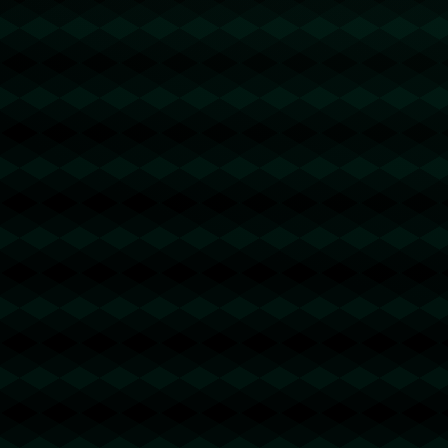
鲁能出线分析：两种情况可晋级祈求浦
郑钦文保八
项不放水.
有望升第六
15042
2025 / 09 / 26
15210
发表评论