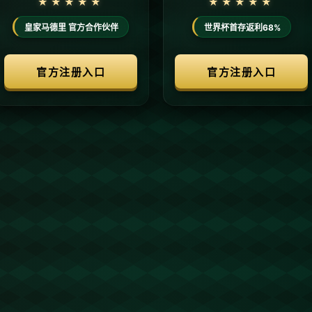
关键时刻的冷静与果敢。
受关注。此前，他在西甲的多支球队中积累了丰富的经验，
的比赛中，久保的表现不仅帮助球队夺得了宝贵的三分，还
势的核心球员。**这次亮眼表现**，无疑为他的职业生涯
守为基础，快速反击为核心*。这种战术安排有效地限制了西
的防线疲于奔命。比赛中的数据清晰地展示了久保在场上的
次为队友创造射门良机。**这样的表现不仅展示了他的技术
的趋势愈加明显。久保建英正是这一趋势中的代表人物之一
他的个人技术如何融入到皇家社会的整体战术中，并提升了