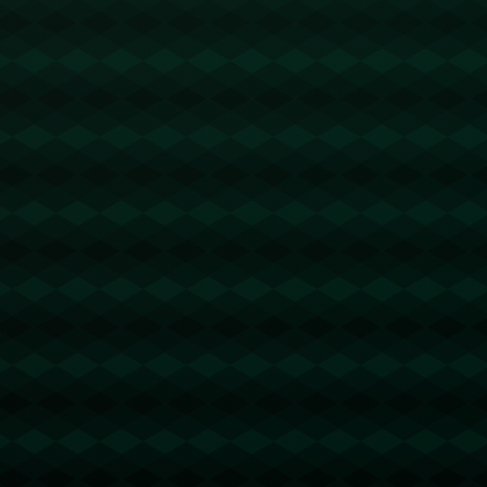
下一篇:
跑积分榜
问鼎娱乐：自克罗地亚独立以来，莫德里奇参加了国
家队超过一半的比赛