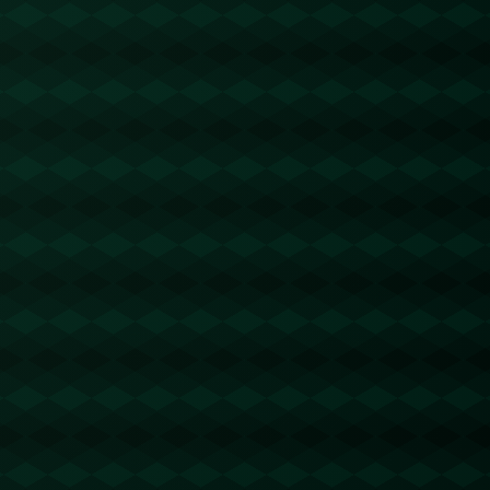
2025-09-26
1387
水.
关
郑钦文保八仅剩一位对
。
手！迈阿密夺冠有望升
2025-09-25
1716
第六，下轮又
了
问鼎娱乐：记者：巴萨
来
球员们周四晚聚餐，庆
2025-09-24
1424
祝晋级国王杯
4个
问鼎娱乐：英媒7问穆
帅：博格巴该怎么用伊
2025-09-23
760
布为何不轮休
问鼎娱乐：科瓦西奇：
我们踢得没首回合好，
2025-09-22
1557
球员太累了&