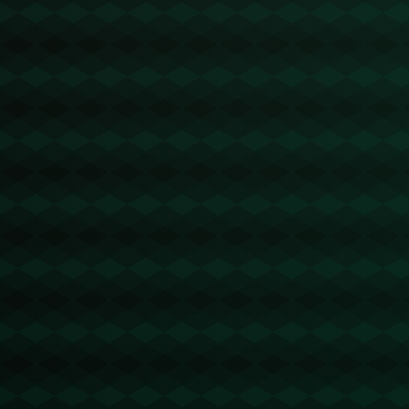
根据数据分析，久保建英的进步不仅仅体现在单
键传球以及射门准确性等，都有显著提高。这些
**最终，久保建英出色的表现为这场紧张而激烈
宝贵的胜利，还彰显了他在西甲联赛中快速成长
发展的重要基石，而他的每一次精彩表现，亦是
版权声明：
本站文章如无特别标注，均为本站原创文
字。
转载请注明出处：
Ry3mYIM0l77yV0nv，
本文地址：
https://22hck.com/post/413.html
分享：