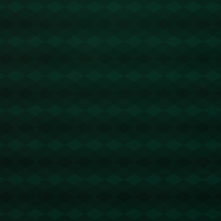
场比赛的表现上。他在整个赛季中的数据，如成功过人率、
指标的增长，也反映了他在场上逐渐扮演越来越重要的角色
的比赛画上了一个完美的句号**。他不但帮助皇家社会取得
的能力和决心。对于皇家社会球迷而言，久保无疑是球队未
该俱乐部青训政策成功的有力证明。
章，于2025-04-18，由
Ry3mYIM0l77yV0nv
发表，共 92
如有疑问，请联系我们