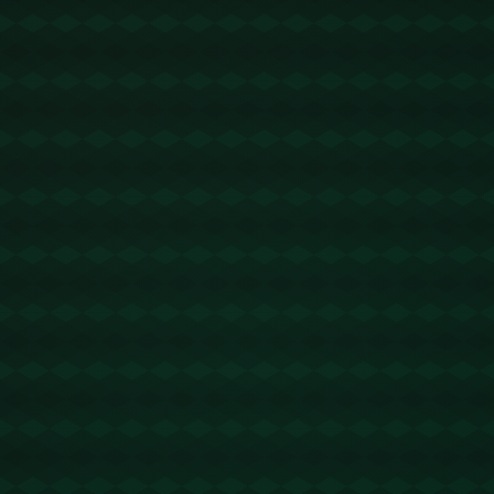
敲响了警钟，也促使球队在战术和心理层面做出调
整。*主教练意识到，以往重攻轻防的策略无法适应当
前快速变化的国际赛场。因此，如何在攻守平衡中寻
找突破，将是下一场比赛成败的关键。
### 战术调整与心理准备
对于即将到来的两场“生死战”，团队的战术调整显得至
关重要。加强**防守**，灵活运用**反击战术**，成为
教练组的重要策略。防线上的组织与沟通需要进一步
强化，以确保在关键时刻不失分。此外，通过内心疏
导与压力管理，队员们必须在心理上做好迎接挑战的
准备，以最佳状态投入比赛。
### 结语