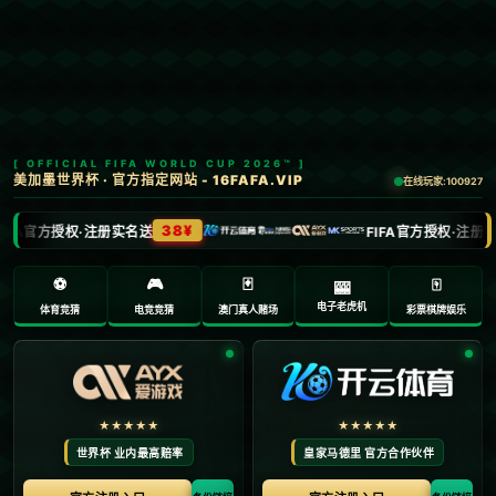
首页
足球
文章正文
新闻分析：冲击世界杯，中国男足必须连
赢两场“生死战”.
Ry3mYIM0l77yV0nv
2025-05-27 13:26:02
**新闻分析：冲击世界杯，中国男足必须连赢两场“生
死战”**
近年来，中国男足在国际赛事上的表现一直备受关
注，特别是对**世界杯**梦想的不懈追求。然而，通往
世界杯的道路并不平坦，尤其是在预选赛阶段的关键
时刻，中国队往往面临“生死战”。本次冲击世界杯，中
国男足再度站在了必须连赢两场比赛的十字路口。