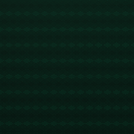
这两场比赛不仅决定了中国队在本次世界杯预选赛中
的命运，更直接影响着中国男足未来的走向。足球不
仅是**竞技**，更代表一种**精神**。对于中国队而
言，挑战不仅在于是否能挺进世界杯，更在于如何从
内部转型，打造一支具备国际竞争力的团队。只有通
过不断的努力和反思，才能在未来走得更远，无畏挑
战，勇敢前行。
版权声明：
本站文章如无特别标注，均为本站原创文
章，于2025-05-27，由
Ry3mYIM0l77yV0nv
发表，共
1040个字。
转载请注明出处：
Ry3mYIM0l77yV0nv，如有疑问，
请联系我们